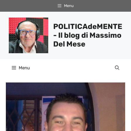
Vai
Menu
al
contenuto
POLITICAdeMENTE
- Il blog di Massimo
Del Mese
Menu