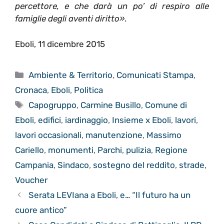
percettore, e che darà un po’ di respiro alle
famiglie degli aventi diritto»
.
Eboli, 11 dicembre 2015
Categorie
Ambiente & Territorio
,
Comunicati Stampa
,
Cronaca
,
Eboli
,
Politica
Tag
Capogruppo
,
Carmine Busillo
,
Comune di
Eboli
,
edifici
,
iardinaggio
,
Insieme x Eboli
,
lavori
,
lavori occasionali
,
manutenzione
,
Massimo
Cariello
,
monumenti
,
Parchi
,
pulizia
,
Regione
Campania
,
Sindaco
,
sostegno del reddito
,
strade
,
Voucher
Serata LEVIana a Eboli, e… “Il futuro ha un
cuore antico”