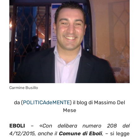
Carmine Busillo
da (
POLITICA
de
MENTE
) il blog di Massimo Del
Mese
EBOLI
– «
Con delibera numero 208 del
4/12/2015, anche il
Comune di Eboli
,
– si legge