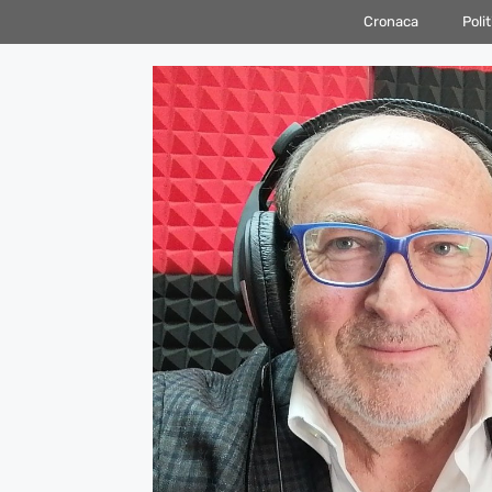
Vai
Cronaca
Polit
al
contenuto