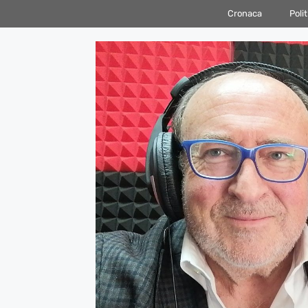
Vai
Cronaca
Polit
al
contenuto