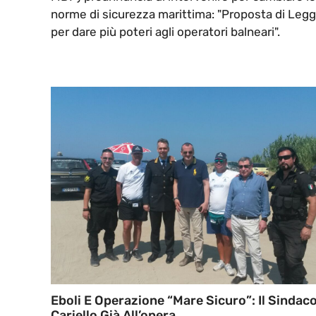
norme di sicurezza marittima: "Proposta di Leg
per dare più poteri agli operatori balneari".
Eboli E Operazione “Mare Sicuro”: Il Sindac
Cariello Già All’opera