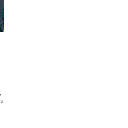
e
o
ta