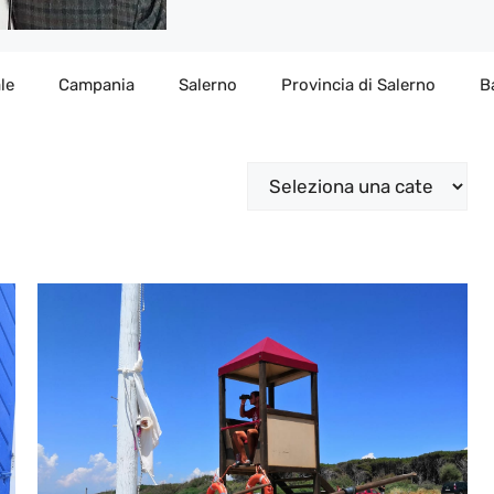
le
Campania
Salerno
Provincia di Salerno
B
Categorie