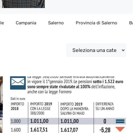
le
Campania
Salerno
Provincia di Salerno
B
Categorie