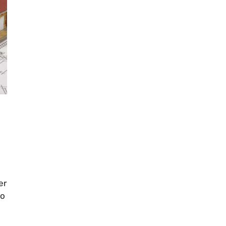
er
to