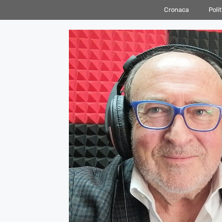
Vai
Cronaca
Polit
al
contenuto