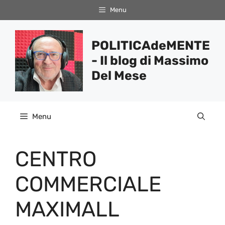
Vai
Menu
al
contenuto
POLITICAdeMENTE
- Il blog di Massimo
Del Mese
Menu
CENTRO
COMMERCIALE
MAXIMALL