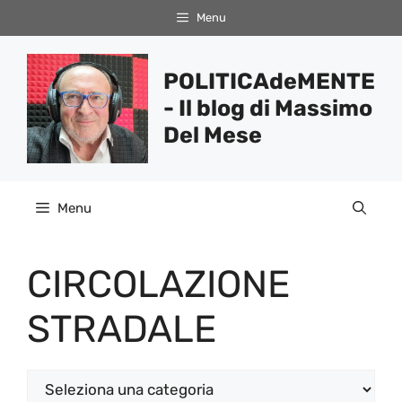
Vai
Menu
al
contenuto
POLITICAdeMENTE
- Il blog di Massimo
Del Mese
Menu
CIRCOLAZIONE
STRADALE
Categorie