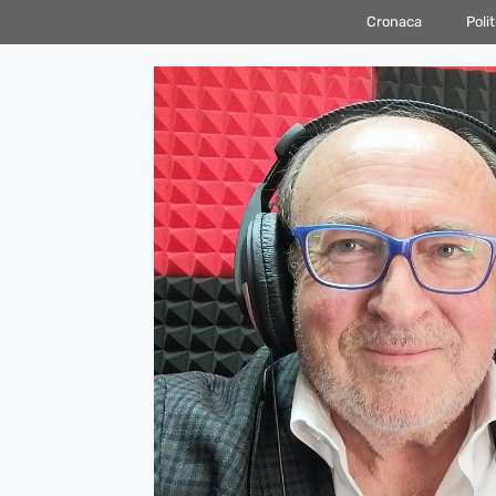
Vai
Cronaca
Polit
al
contenuto