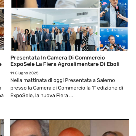
Presentata In Camera Di Commercio
e
ExpoSele La Fiera Agroalimentare Di Eboli
11 Giugno 2025
Nella mattinata di oggi Presentata a Salerno
a
presso la Camera di Commercio la 1^ edizione di
ma
ExpoSele, la nuova Fiera ...