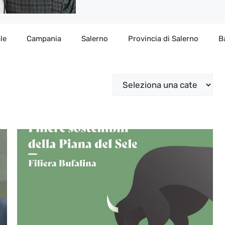
le
Campania
Salerno
Provincia di Salerno
B
Categorie