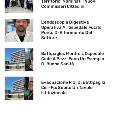
Territorio: Nominati I Nuovi
Commissari Cittadini
L’endoscopia Digestiva
Operativa All’ospedale Fucito
Punto Di Riferimento Del
Settore
Battipaglia. Mentre L’Ospedale
Cade A Pezzi Ecco Un Esempio
Di Buona Sanità
Evacuazione P.O. Di Battipaglia.
Cisl-Fp: Subito Un Tavolo
Istituzionale