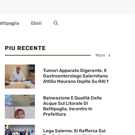
attipaglia
Eboli
PIU RECENTE
More
Tumori Apparato Digerente. Il
Gastroenterologo Salernitano
Attilio Maurano Ospite Su RAI 1
Balneazione E Qualità Delle
Acque Sul Litorale Di
Battipaglia. Incontro In
Prefettura
Lega Salerno, Si Rafforza Sul