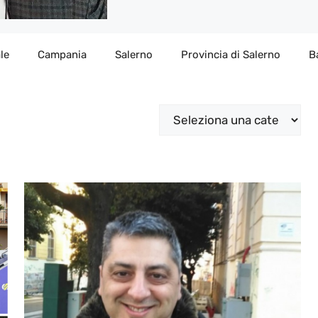
le
Campania
Salerno
Provincia di Salerno
B
Categorie