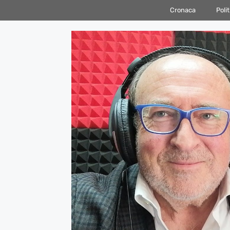
Vai
Cronaca
Polit
al
contenuto