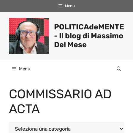
Vai
Menu
al
contenuto
POLITICAdeMENTE
- Il blog di Massimo
Del Mese
Menu
COMMISSARIO AD
ACTA
Categorie