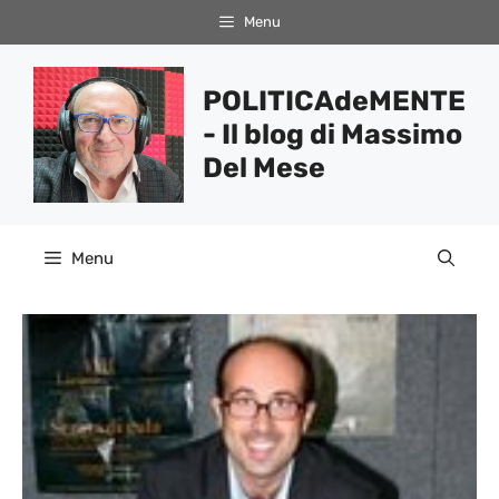
Vai
Menu
al
contenuto
POLITICAdeMENTE
- Il blog di Massimo
Del Mese
Menu