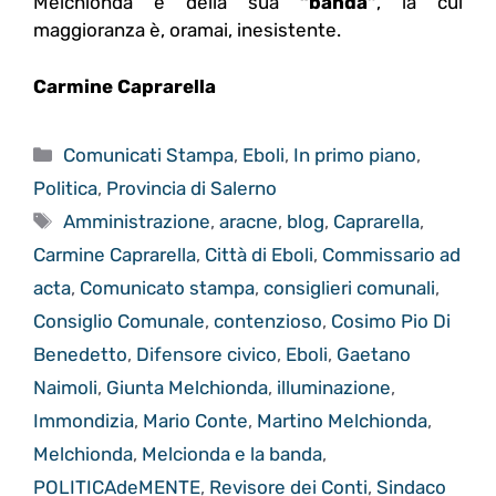
Melchionda e della sua
“banda”
, la cui
maggioranza è, oramai, inesistente.
Carmine Caprarella
Categorie
Comunicati Stampa
,
Eboli
,
In primo piano
,
Politica
,
Provincia di Salerno
Tag
Amministrazione
,
aracne
,
blog
,
Caprarella
,
Carmine Caprarella
,
Città di Eboli
,
Commissario ad
acta
,
Comunicato stampa
,
consiglieri comunali
,
Consiglio Comunale
,
contenzioso
,
Cosimo Pio Di
Benedetto
,
Difensore civico
,
Eboli
,
Gaetano
Naimoli
,
Giunta Melchionda
,
illuminazione
,
Immondizia
,
Mario Conte
,
Martino Melchionda
,
Melchionda
,
Melcionda e la banda
,
POLITICAdeMENTE
,
Revisore dei Conti
,
Sindaco