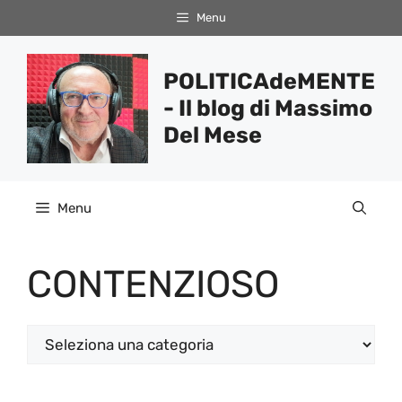
Vai
Menu
al
contenuto
POLITICAdeMENTE
- Il blog di Massimo
Del Mese
Menu
CONTENZIOSO
Categorie