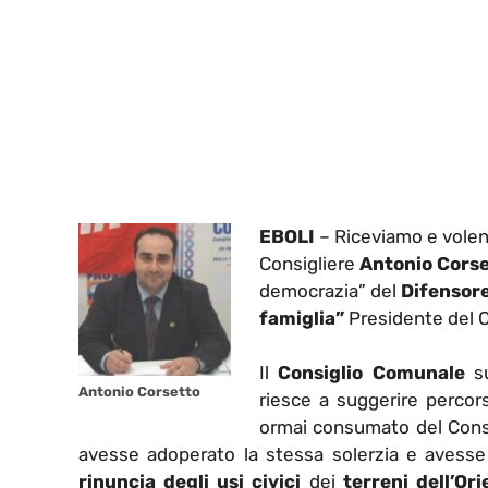
EBOLI
– Riceviamo e volent
Consigliere
Antonio Cors
democrazia” del
Difensore
famiglia”
Presidente del 
Il
Consiglio Comunale
su
Antonio Corsetto
riesce a suggerire percor
ormai consumato del Consi
avesse adoperato la stessa solerzia e avess
rinuncia degli usi civici
dei
terreni dell’Ori