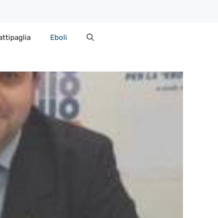
attipaglia
Eboli