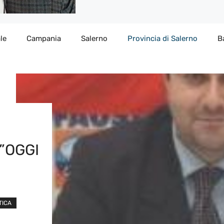
le
Campania
Salerno
Provincia di Salerno
B
”OGGI
TICA