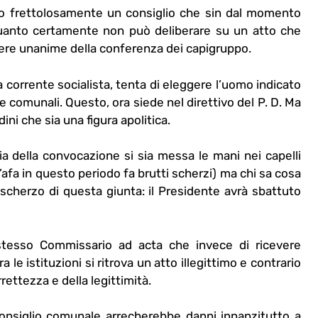
to frettolosamente un consiglio che sin dal momento
quanto certamente non può deliberare su un atto che
rere unanime della conferenza dei capigruppo.
la corrente socialista, tenta di eleggere l’uomo indicato
se comunali. Questo, ora siede nel direttivo del P. D. Ma
dini che sia una figura apolitica.
ia della convocazione si sia messa le mani nei capelli
’afa in questo periodo fa brutti scherzi) ma chi sa cosa
 scherzo di questa giunta: il Presidente avrà sbattuto
stesso Commissario ad acta che invece di ricevere
 le istituzioni si ritrova un atto illegittimo e contrario
rettezza e della legittimità.
consiglio comunale arrecherebbe danni innanzitutto a