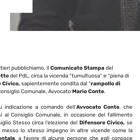
ieri pubblichiamo, il
Comunicato Stampa
del
etto
del PdL, circa la vicenda “tumultuosa” e “piena di
 Civico,
sapientemente condita dal “
rampollo di
Consiglio Comunale, Avvocato
Mario Conte
.
 indicazione a comando dell’
Avvocato Conte
, che
si al Consiglio Comunale, in occasione del fallimento
glio Stesso circa l’elezione del
Difensore Civico,
se
e messo lo stesso impegno in altre vicende come la
entale
, a favore di alcune persone che egli conosce