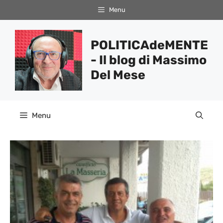
Vai
Menu
al
contenuto
POLITICAdeMENTE
- Il blog di Massimo
Del Mese
Menu