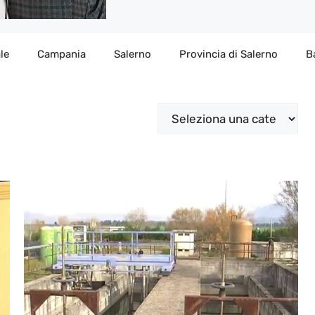
le
Campania
Salerno
Provincia di Salerno
B
Categorie