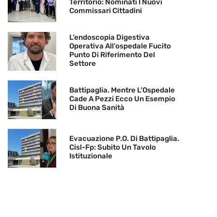
Territorio: Nominati I Nuovi
Commissari Cittadini
L’endoscopia Digestiva
Operativa All’ospedale Fucito
Punto Di Riferimento Del
Settore
Battipaglia. Mentre L’Ospedale
Cade A Pezzi Ecco Un Esempio
Di Buona Sanità
Evacuazione P.O. Di Battipaglia.
Cisl-Fp: Subito Un Tavolo
Istituzionale