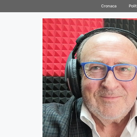
Vai
Cronaca
Polit
al
contenuto