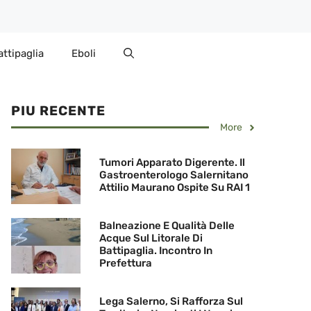
attipaglia
Eboli
PIU RECENTE
More
Tumori Apparato Digerente. Il
Gastroenterologo Salernitano
Attilio Maurano Ospite Su RAI 1
Balneazione E Qualità Delle
Acque Sul Litorale Di
Battipaglia. Incontro In
Prefettura
Lega Salerno, Si Rafforza Sul