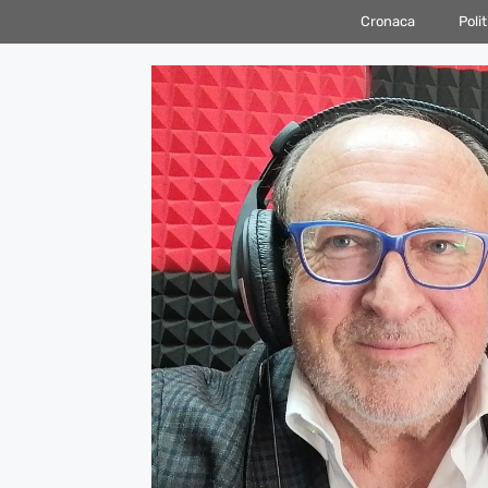
Vai
Cronaca
Polit
al
contenuto