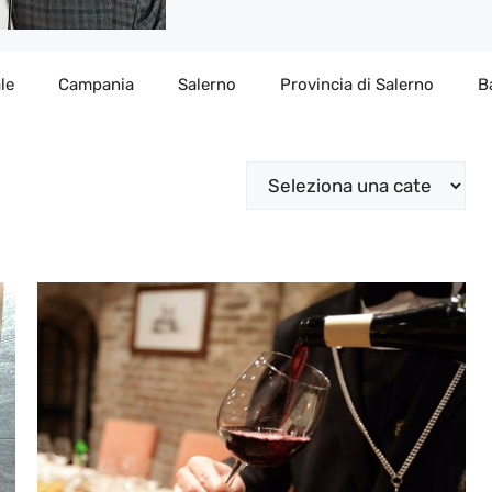
le
Campania
Salerno
Provincia di Salerno
B
Categorie