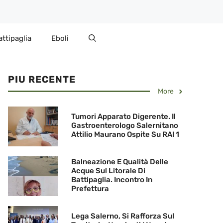
attipaglia
Eboli
PIU RECENTE
More
Tumori Apparato Digerente. Il
Gastroenterologo Salernitano
Attilio Maurano Ospite Su RAI 1
Balneazione E Qualità Delle
Acque Sul Litorale Di
Battipaglia. Incontro In
Prefettura
Lega Salerno, Si Rafforza Sul