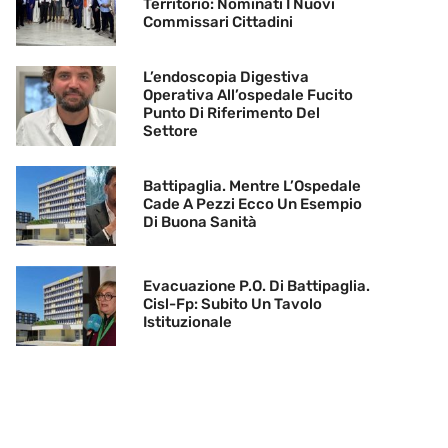
Territorio: Nominati I Nuovi
Commissari Cittadini
L’endoscopia Digestiva
Operativa All’ospedale Fucito
Punto Di Riferimento Del
Settore
Battipaglia. Mentre L’Ospedale
Cade A Pezzi Ecco Un Esempio
Di Buona Sanità
Evacuazione P.O. Di Battipaglia.
Cisl-Fp: Subito Un Tavolo
Istituzionale