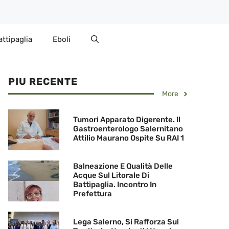
attipaglia
Eboli
PIU RECENTE
More
Tumori Apparato Digerente. Il
Gastroenterologo Salernitano
Attilio Maurano Ospite Su RAI 1
Balneazione E Qualità Delle
Acque Sul Litorale Di
Battipaglia. Incontro In
Prefettura
Lega Salerno, Si Rafforza Sul