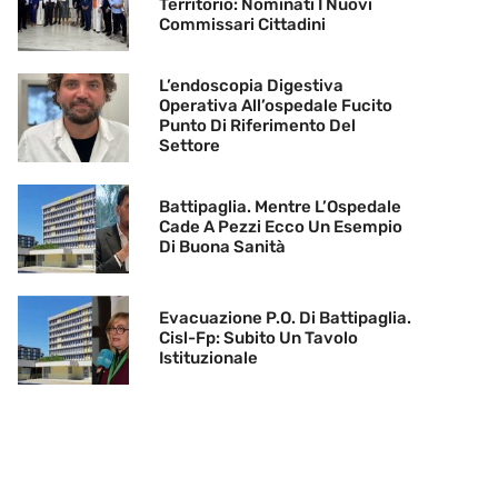
Territorio: Nominati I Nuovi
Commissari Cittadini
L’endoscopia Digestiva
Operativa All’ospedale Fucito
Punto Di Riferimento Del
Settore
Battipaglia. Mentre L’Ospedale
Cade A Pezzi Ecco Un Esempio
Di Buona Sanità
Evacuazione P.O. Di Battipaglia.
Cisl-Fp: Subito Un Tavolo
Istituzionale