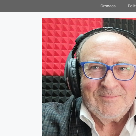
Vai
Cronaca
Polit
al
contenuto