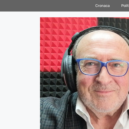
Vai
Cronaca
Polit
al
contenuto