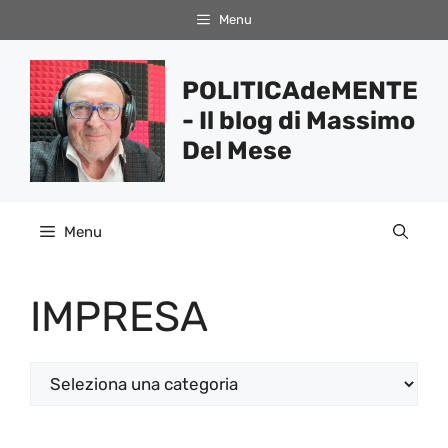
Vai
Menu
al
contenuto
POLITICAdeMENTE
- Il blog di Massimo
Del Mese
Menu
IMPRESA
Categorie