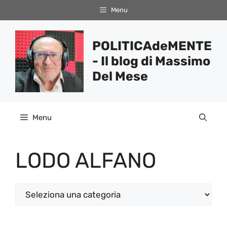
Vai
Menu
al
contenuto
POLITICAdeMENTE
- Il blog di Massimo
Del Mese
Menu
LODO ALFANO
Categorie