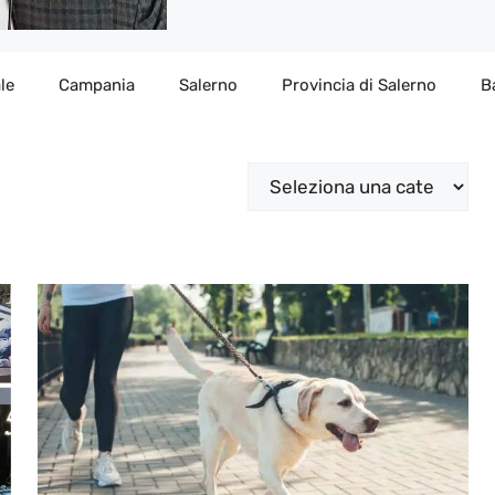
le
Campania
Salerno
Provincia di Salerno
B
Categorie