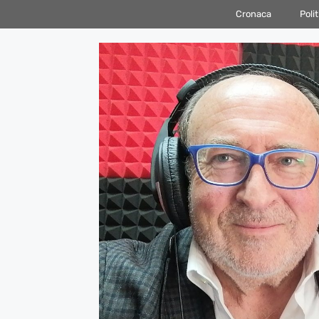
Vai
Cronaca
Polit
al
contenuto