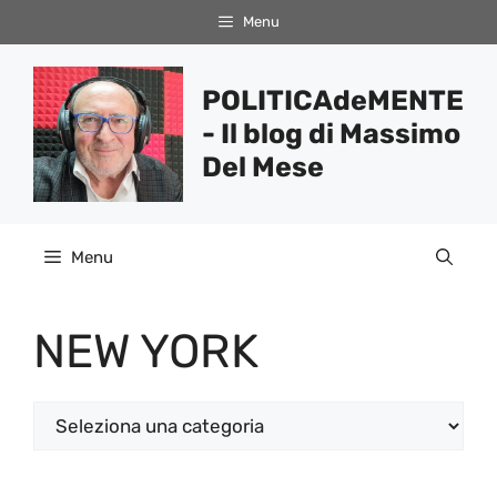
Vai
Menu
al
contenuto
POLITICAdeMENTE
- Il blog di Massimo
Del Mese
Menu
NEW YORK
Categorie