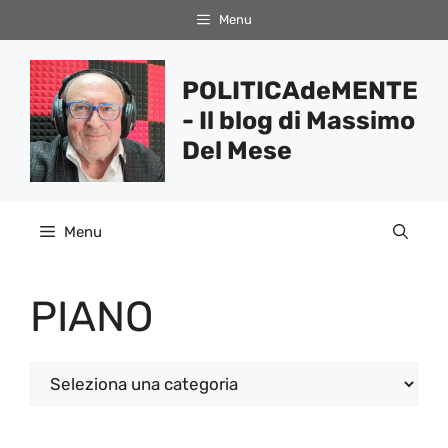
Vai
Menu
al
contenuto
POLITICAdeMENTE
- Il blog di Massimo
Del Mese
Menu
PIANO
Categorie