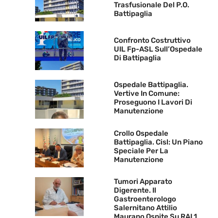
Trasfusionale Del P.O.
Battipaglia
Confronto Costruttivo
UIL Fp-ASL Sull’Ospedale
Di Battipaglia
Ospedale Battipaglia.
Vertive In Comune:
Proseguono I Lavori Di
Manutenzione
Crollo Ospedale
Battipaglia. Cisl: Un Piano
Speciale Per La
Manutenzione
Tumori Apparato
Digerente. Il
Gastroenterologo
Salernitano Attilio
Maurano Ospite Su RAI 1