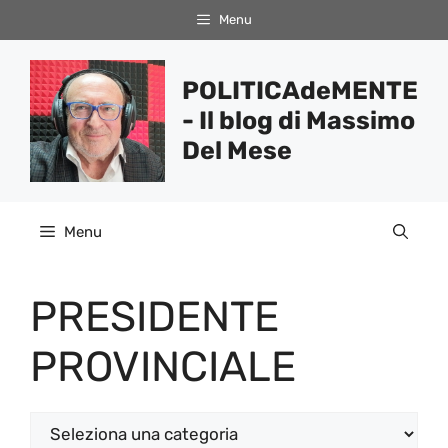
Vai
Menu
al
contenuto
POLITICAdeMENTE
- Il blog di Massimo
Del Mese
Menu
PRESIDENTE
PROVINCIALE
Categorie