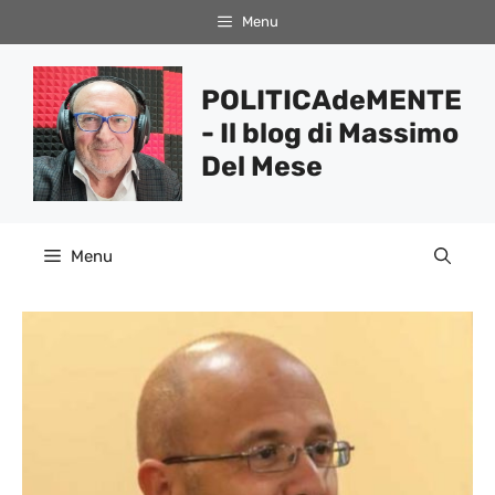
Vai
Menu
al
contenuto
POLITICAdeMENTE
- Il blog di Massimo
Del Mese
Menu