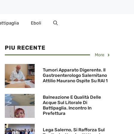
attipaglia
Eboli
PIU RECENTE
More
Tumori Apparato Digerente. Il
Gastroenterologo Salernitano
Attilio Maurano Ospite Su RAI 1
Balneazione E Qualità Delle
Acque Sul Litorale Di
Battipaglia. Incontro In
Prefettura
Lega Salerno, Si Rafforza Sul