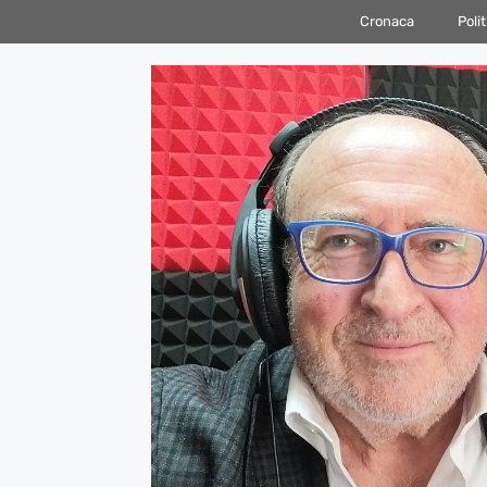
Vai
Cronaca
Polit
al
contenuto