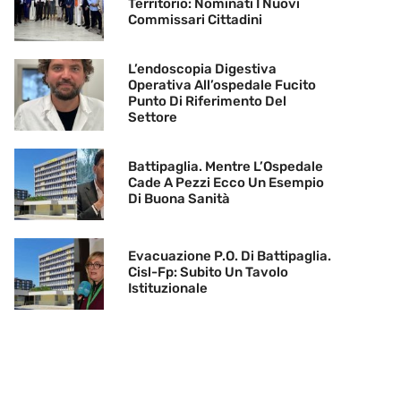
Territorio: Nominati I Nuovi
Commissari Cittadini
L’endoscopia Digestiva
Operativa All’ospedale Fucito
Punto Di Riferimento Del
Settore
Battipaglia. Mentre L’Ospedale
Cade A Pezzi Ecco Un Esempio
Di Buona Sanità
Evacuazione P.O. Di Battipaglia.
Cisl-Fp: Subito Un Tavolo
Istituzionale