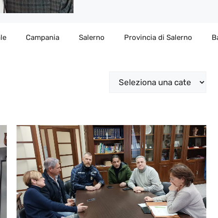
le
Campania
Salerno
Provincia di Salerno
B
Categorie