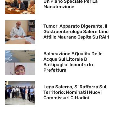
Un Piano Speciale Per La
Manutenzione
Tumori Apparato Digerente. Il
Gastroenterologo Salernitano
Attilio Maurano Ospite Su RAI 1
Balneazione E Qualità Delle
Acque Sul Litorale Di
Battipaglia. Incontro In
Prefettura
Lega Salerno, Si Rafforza Sul
Territorio: Nominati I Nuovi
Commissari Cittadini