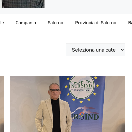
le
Campania
Salerno
Provincia di Salerno
B
Categorie