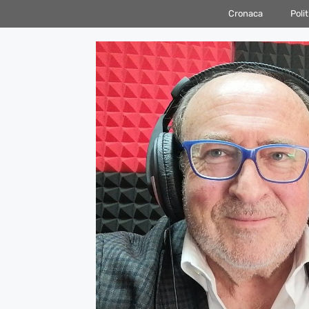
Vai
Cronaca
Polit
al
contenuto