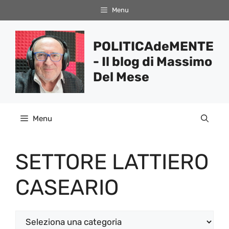
Vai
Menu
al
contenuto
POLITICAdeMENTE
- Il blog di Massimo
Del Mese
Menu
SETTORE LATTIERO
CASEARIO
Categorie