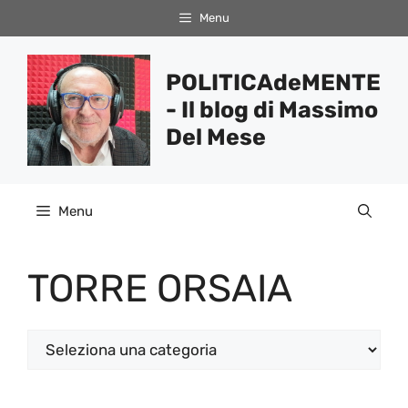
Vai
Menu
al
contenuto
POLITICAdeMENTE
- Il blog di Massimo
Del Mese
Menu
TORRE ORSAIA
Categorie