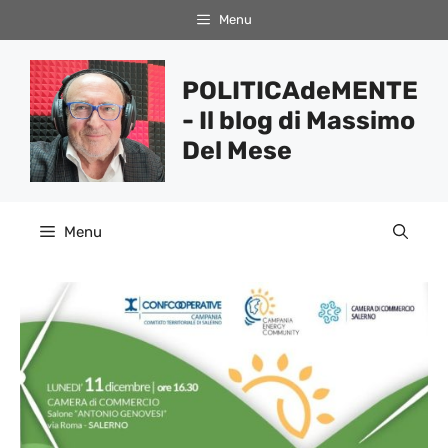
Vai
Menu
al
contenuto
POLITICAdeMENTE
- Il blog di Massimo
Del Mese
Menu