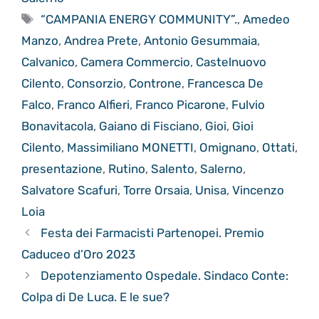
Tag
“CAMPANIA ENERGY COMMUNITY”.
,
Amedeo
Manzo
,
Andrea Prete
,
Antonio Gesummaia
,
Calvanico
,
Camera Commercio
,
Castelnuovo
Cilento
,
Consorzio
,
Controne
,
Francesca De
Falco
,
Franco Alfieri
,
Franco Picarone
,
Fulvio
Bonavitacola
,
Gaiano di Fisciano
,
Gioi
,
Gioi
Cilento
,
Massimiliano MONETTI
,
Omignano
,
Ottati
,
presentazione
,
Rutino
,
Salento
,
Salerno
,
Salvatore Scafuri
,
Torre Orsaia
,
Unisa
,
Vincenzo
Loia
Festa dei Farmacisti Partenopei. Premio
Caduceo d’Oro 2023
Depotenziamento Ospedale. Sindaco Conte:
Colpa di De Luca. E le sue?