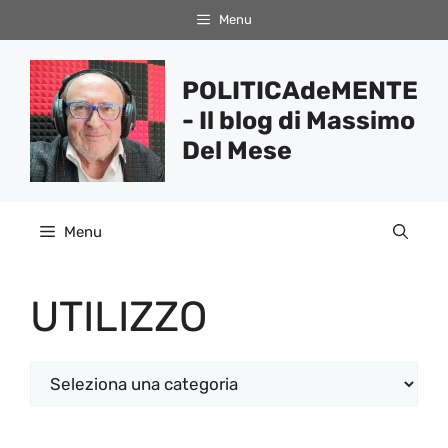
Vai
Menu
al
contenuto
POLITICAdeMENTE
- Il blog di Massimo
Del Mese
Menu
UTILIZZO
Categorie