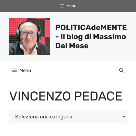
Vai
Menu
al
contenuto
POLITICAdeMENTE
- Il blog di Massimo
Del Mese
Menu
VINCENZO PEDACE
Categorie