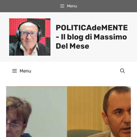
Vai
Menu
al
contenuto
POLITICAdeMENTE
- Il blog di Massimo
Del Mese
Menu