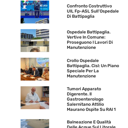
Confronto Costruttivo
UIL Fp-ASL Sull’Ospedale
Di Battipaglia
Ospedale Battipaglia.
Vertive In Comune:
Proseguono I Lavori Di
Manutenzione
Crollo Ospedale
Battipaglia. Cisl: Un Piano
Speciale Per La
Manutenzione
Tumori Apparato
Digerente. Il
Gastroenterologo
Salernitano Attilio
Maurano Ospite Su RAI 1
Balneazione E Qualità
Delle Acque Sul Litorale