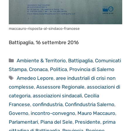
maccauro-risposta-al-sindaco-francese
Battipaglia, 16 settembre 2016
Categorie
Ambiente & Territorio
,
Battipaglia
,
Comunicati
Stampa
,
Cronaca
,
Politica
,
Provincia di Salerno
Tag
Amedeo Lepore
,
aree industriali di crisi non
complesse
,
Assessore Regionale
,
associazioni di
categoria
,
associazioni sindacali
,
Cecilia
Francese
,
confindustria
,
Confindustria Salerno
,
Governo
,
incontro-convegno
,
Mauro Maccauro
,
Parlamentari
,
Piana del Sele
,
Presidente
,
prima
cittadina di Battipaglia
,
Provincia
,
Regione