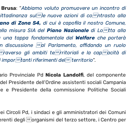
 Brusa
: “
Abbiamo voluto promuovere un incontro di
cittadinanza sulle nuove azioni di contrasto alla
iano di Zona S4,
di cui è capofila il nostro Comune,
ella misura SIA del
Piano Nazionale
di Lotta alla
nta una tappa fondamentale del
Welfare
che porterà
 in discussione al Parlamento, affidando un ruolo
raverso gli ambiti territoriali e la capacità di
i importanti riferimenti del territorio
“.
ario Provinciale Pd
Nicola Landolfi
, del componente
 del Presidente dell’Ordine assistenti sociali Campania
e e Presidente della commissione Politiche Sociali
 dei Circoli Pd, i sindaci e gli amministratori dei Comuni
eferenti degli organismi del terzo settore, i Centro per