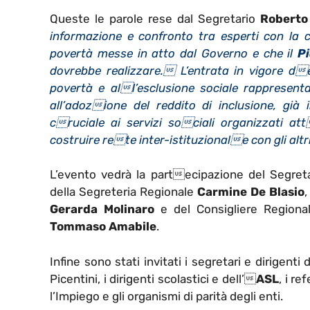
Queste le parole rese dal Segretario
Roberto
informazione e confronto tra esperti con la 
povertà messe in atto dal Governo e che il
P
dovrebbe realizzare. L’entrata in vigore d
povertà e all’esclusione sociale rapprese
all’adozione del reddito di inclusione, già
cruciale ai servizi sociali organizzati att
costruire rete inter-istituzionale con gli altr
L’evento vedrà la partecipazione del Segret
della Segreteria Regionale
Carmine De Blasio
,
Gerarda Molinaro
e del Consigliere Regional
Tommaso Amabile
.
Infine sono stati invitati i segretari e dirigenti
Picentini, i dirigenti scolastici e dell’
ASL
, i r
l’Impiego e gli organismi di parità degli enti.