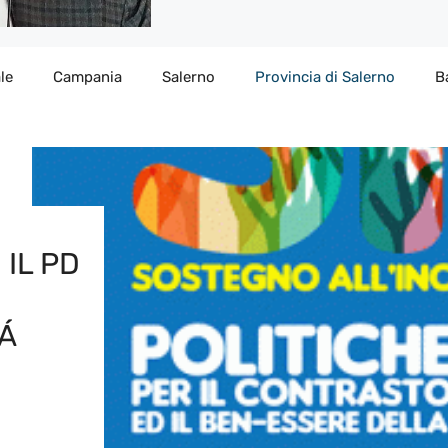
le
Campania
Salerno
Provincia di Salerno
B
IL PD
Á