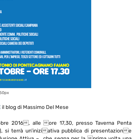
550px
E
il blog di Massimo Del Mese
bre 2016, alle ore 17,30, presso Taverna Penta
, si terrà un’iniziativa pubblica di presentazione
lusione Attiva – che segna per la prima volta una