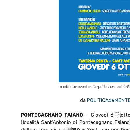
manifesto-evento-sia-politiche-sociali-
da
POLITICAdeMENT
PONTECAGNANO FAIANO
– Giovedì 6 otto
(località Sant’Antonio di Pontecagnano Faiano)
della nuova misura 
SIA
– Sostegno per l’inc