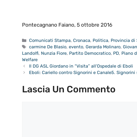
Pontecagnano Faiano, 5 ottobre 2016
Categorie
Comunicati Stampa
,
Cronaca
,
Politica
,
Provincia di
Tag
carmine De Blasio
,
evento
,
Gerarda Molinaro
,
Giovan
Landolfi
,
Nunzia Fiore
,
Partito Democratico
,
PD
,
Piano d
Welfare
Il DG ASL Giordano in “Visita” all’Ospedale di Eboli
Eboli: Cariello contro Signorini e Canale5. Signorini 
Lascia Un Commento
Commento