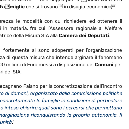
famiglie
che si trovano in disagio economico.
iarezza le modalità con cui richiedere ed ottenere il
 in materia, fra cui l’Assessore regionale al Welfare
latrice della Misura SIA alla
Camera dei Deputati
.
 fortemente si sono adoperati per l’organizzazione
nza di questa misura che intende arginare il fenomeno
00 milioni di Euro messi a disposizione dei
Comuni
per
ri del SIA.
ntecagnano Faiano per la concretizzazione dell’incontro
to di domani, organizzato dalla commissione politiche
 concretamente le famiglie in condizioni di particolare
mo inteso chiarire quali sono i percorsi che permettano
marginazione riconquistando la propria autonomia. Il
munità
.”