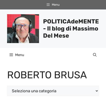
Vai
Menu
al
contenuto
POLITICAdeMENTE
- Il blog di Massimo
Del Mese
Menu
ROBERTO BRUSA
Categorie