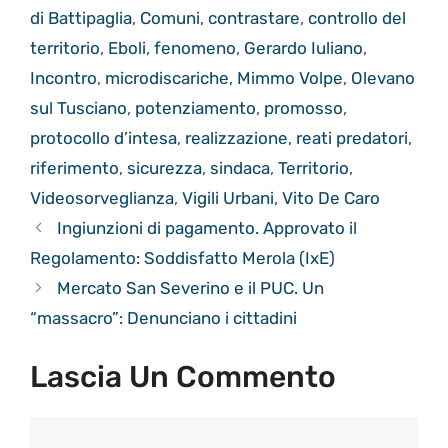
di Battipaglia
,
Comuni
,
contrastare
,
controllo del
territorio
,
Eboli
,
fenomeno
,
Gerardo Iuliano
,
Incontro
,
microdiscariche
,
Mimmo Volpe
,
Olevano
sul Tusciano
,
potenziamento
,
promosso
,
protocollo d’intesa
,
realizzazione
,
reati predatori
,
riferimento
,
sicurezza
,
sindaca
,
Territorio
,
Videosorveglianza
,
Vigili Urbani
,
Vito De Caro
Ingiunzioni di pagamento. Approvato il
Regolamento: Soddisfatto Merola (IxE)
Mercato San Severino e il PUC. Un
“massacro”: Denunciano i cittadini
Lascia Un Commento
Commento