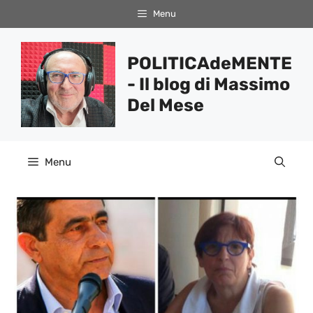
Vai
Menu
al
contenuto
POLITICAdeMENTE
- Il blog di Massimo
Del Mese
Menu