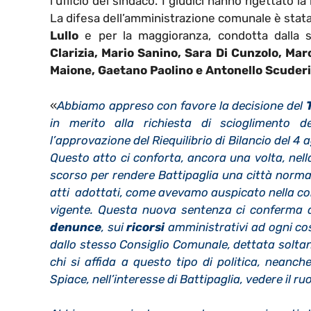
l’ufficio del sindaco. I giudici hanno rigettato l
La difesa dell’amministrazione comunale è stata
Lullo
e per la maggioranza, condotta dalla 
Clarizia, Mario Sanino, Sara Di Cunzolo, Mar
Maione, Gaetano Paolino e Antonello Scuderi
«
Abbiamo appreso con favore la decisione del
in merito alla richiesta di scioglimento d
l’approvazione del Riequilibrio di Bilancio del 4
Questo atto ci conforta, ancora una volta, nel
scorso per rendere Battipaglia una città norma
atti adottati, come avevamo auspicato nella con
vigente. Questa nuova sentenza ci conferma al
denunce
, sui
ricorsi
amministrativi ad ogni cos
dallo stesso Consiglio Comunale, dettata soltan
chi si affida a questo tipo di politica, neanch
Spiace, nell’interesse di Battipaglia, vedere il r