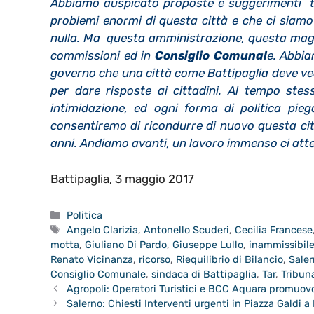
Abbiamo auspicato proposte e suggerimenti tes
problemi enormi di questa città e che ci siamo
nulla. Ma questa amministrazione, questa maggi
commissioni ed in
Consiglio Comunal
e. Abbia
governo che una città come Battipaglia deve vede
per dare risposte ai cittadini. Al tempo stes
intimidazione, ed ogni forma di politica pie
consentiremo di ricondurre di nuovo questa cit
anni. Andiamo avanti, un lavoro immenso ci att
Battipaglia, 3 maggio 2017
Categorie
Politica
Tag
Angelo Clarizia
,
Antonello Scuderi
,
Cecilia Francese
motta
,
Giuliano Di Pardo
,
Giuseppe Lullo
,
inammissibil
Renato Vicinanza
,
ricorso
,
Riequilibrio di Bilancio
,
Sale
Consiglio Comunale
,
sindaca di Battipaglia
,
Tar
,
Tribun
Agropoli: Operatori Turistici e BCC Aquara promuovon
Salerno: Chiesti Interventi urgenti in Piazza Galdi a 