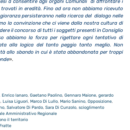
i a consentire agli organi Comunali di affrontare i
 trovati in eredità. Fino ad ora non abbiamo ricevuto
oranza persisteranno nella ricerca del dialogo nelle
mo la convinzione che ci viene dalla nostra cultura di
re il concorso di tutti i soggetti presenti in Consiglio
so abbiamo la forza per rigettare ogni tentativo di
gata alla logica del tanto peggio tanto meglio. Non
tà allo sbando in cui è stata abbandonata per troppi
ende
».
,
Enrico lanaro
,
Gaetano Paolino
,
Gennaro Maione
,
gerardo
e
,
Luisa Liguori
,
Marco Di Lullo
,
Mario Sanino
,
Opposizione
,
rno
,
Salvatore Di Pardo
,
Sara Di Cunzolo
,
scioglimento
ale Amministrativo Regionale
o il territorio
Fratte