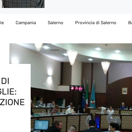
le
Campania
Salerno
Provincia di Salerno
B
DI
LIE:
IZIONE