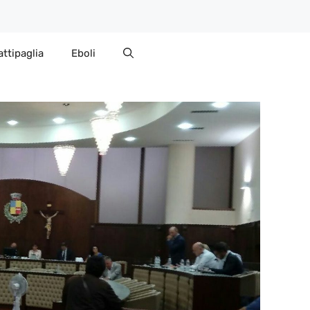
attipaglia
Eboli