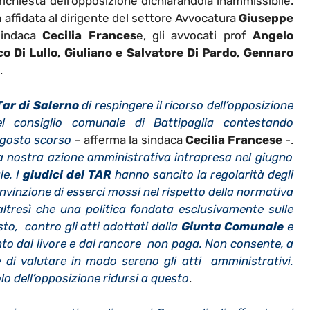
a richiesta dell’opposizione dichiarandola inammissibile.
 affidata al dirigente del settore Avvocatura
Giuseppe
sindaca
Cecilia Frances
e, gli avvocati prof
Angelo
co Di Lullo, Giuliano e Salvatore Di Pardo, Gennaro
.
Tar di Salerno
di respingere il ricorso dell’opposizione
el consiglio comunale di Battipaglia contestando
 agosto scorso
– afferma la sindaca
Cecilia Francese
-.
la nostra azione amministrativa intrapresa nel giugno
le. I
giudici del TAR
hanno sancito la regolarità degli
vinzione di esserci mossi nel rispetto della normativa
tresì che una politica fondata esclusivamente sulle
to, contro gli atti adottati dalla
Giunta Comunale
e
to dal livore e dal rancore non paga.
Non consente, a
e di valutare in modo sereno gli atti amministrativi.
uolo dell’opposizione ridursi a questo
.