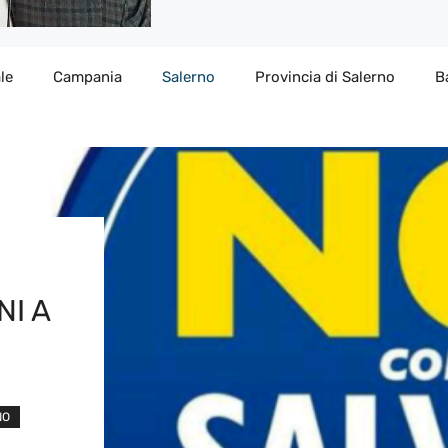
le
Campania
Salerno
Provincia di Salerno
B
NI A
NO