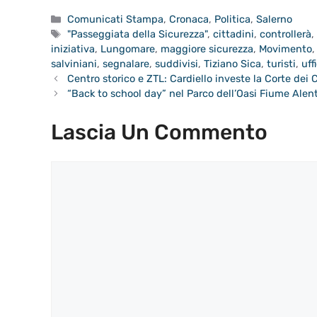
Categorie
Comunicati Stampa
,
Cronaca
,
Politica
,
Salerno
Tag
"Passeggiata della Sicurezza"
,
cittadini
,
controllerà
iniziativa
,
Lungomare
,
maggiore sicurezza
,
Movimento
salviniani
,
segnalare
,
suddivisi
,
Tiziano Sica
,
turisti
,
uff
Centro storico e ZTL: Cardiello investe la Corte dei 
“Back to school day” nel Parco dell’Oasi Fiume Alen
Lascia Un Commento
Commento