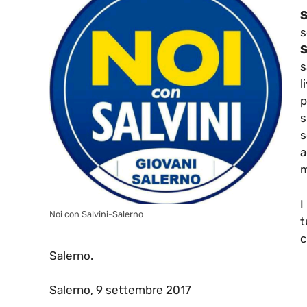
s
S
s
l
p
s
s
a
m
I
Noi con Salvini-Salerno
t
c
Salerno.
Salerno, 9 settembre 2017