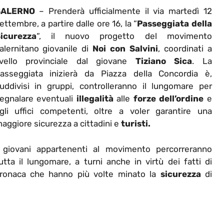
SALERNO
– Prenderà ufficialmente il via martedì 12
ettembre, a partire dalle ore 16, la “
Passeggiata della
icurezza
“, il nuovo progetto del movimento
alernitano giovanile di
Noi con Salvini
, coordinati a
ivello provinciale dal giovane
Tiziano Sica
. La
asseggiata inizierà da Piazza della Concordia è,
uddivisi in gruppi, controlleranno il lungomare per
egnalare eventuali
illegalità
alle
forze dell’ordine
e
gli uffici competenti, oltre a voler garantire una
aggiore sicurezza a cittadini e
turisti.
 giovani appartenenti al movimento percorreranno
utta il lungomare, a turni anche in virtù dei fatti di
ronaca che hanno più volte minato la
sicurezza
di