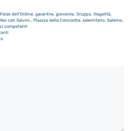
,
Forze dell'Ordine
,
garantire
,
giovanile
,
Gruppo
,
illegalità
,
,
Noi con Salvini.
,
Piazzza della Concordia
,
salernitano
,
Salerno
,
ici competenti
Conti
to