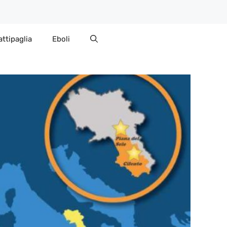
attipaglia
Eboli