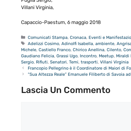
Puglia Sergio,
Villani Virginia,
Capaccio-Paestum, 6 maggio 2018
Categorie
Comunicati Stampa
,
Cronaca
,
Eventi e Manifestazi
Tag
Adelizzi Cosimo
,
Adinolfi Isabella
,
ambiente
,
Angris
Michele
,
Castiello Franco
,
Chirico Anellina
,
Cilento
,
Con
Gaudiano Felicia
,
Grassi Ugo
,
Incontro
,
Meetup
,
Miraldi 
Sergio
,
Rifiuti
,
Senatori
,
Temi
,
trasporti
,
Villani Virginia
Francopio Pellegrino è il Coordinatore di Maiori di Fo
“Sua Altezza Reale” Emanuele Filiberto di Savoia ad
Lascia Un Commento
Commento