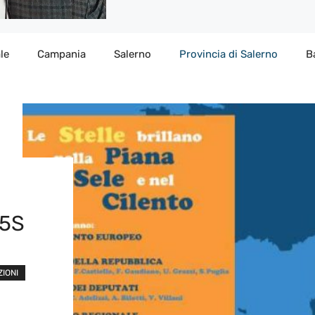
le
Campania
Salerno
Provincia di Salerno
B
M5S
ZIONI