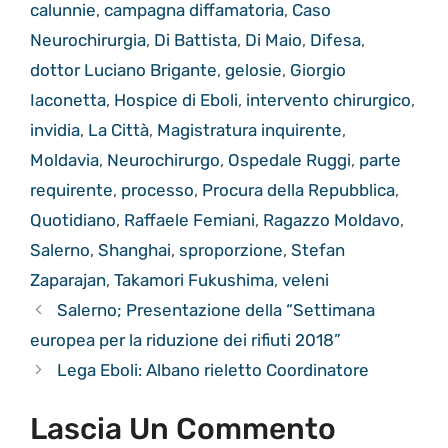
calunnie
,
campagna diffamatoria
,
Caso
Neurochirurgia
,
Di Battista
,
Di Maio
,
Difesa
,
dottor Luciano Brigante
,
gelosie
,
Giorgio
Iaconetta
,
Hospice di Eboli
,
intervento chirurgico
,
invidia
,
La Città
,
Magistratura inquirente
,
Moldavia
,
Neurochirurgo
,
Ospedale Ruggi
,
parte
requirente
,
processo
,
Procura della Repubblica
,
Quotidiano
,
Raffaele Femiani
,
Ragazzo Moldavo
,
Salerno
,
Shanghai
,
sproporzione
,
Stefan
Zaparajan
,
Takamori Fukushima
,
veleni
Salerno; Presentazione della “Settimana
europea per la riduzione dei rifiuti 2018”
Lega Eboli: Albano rieletto Coordinatore
Lascia Un Commento