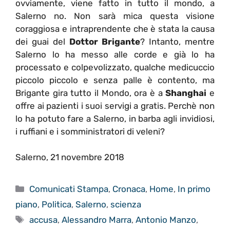
ovviamente, viene fatto in tutto il mondo, a
Salerno no. Non sarà mica questa visione
coraggiosa e intraprendente che è stata la causa
dei guai del
Dottor Brigante
? Intanto, mentre
Salerno lo ha messo alle corde e già lo ha
processato e colpevolizzato, qualche medicuccio
piccolo piccolo e senza palle è contento, ma
Brigante gira tutto il Mondo, ora è a
Shanghai
e
offre ai pazienti i suoi servigi a gratis. Perchè non
lo ha potuto fare a Salerno, in barba agli invidiosi,
i ruffiani e i somministratori di veleni?
Salerno, 21 novembre 2018
Categorie
Comunicati Stampa
,
Cronaca
,
Home
,
In primo
piano
,
Politica
,
Salerno
,
scienza
Tag
accusa
,
Alessandro Marra
,
Antonio Manzo
,