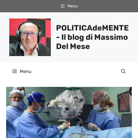
Vai
Menu
al
contenuto
POLITICAdeMENTE
- Il blog di Massimo
Del Mese
Menu