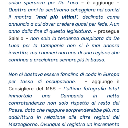
unica speranza per De Luca
– è aggiunge –
Quattro anni fa sentivamo echeggiare nei comizi
il mantra “
mai più ultimi
”, declinato come
annuncio a cui dover credere quasi per fede
.
A un
anno dalla fine di questa legislatura
, – prosegue
Saiello –
non solo la tendenza auspicata da De
Luca per la Campania non si è mai ancora
invertita, ma i numeri narrano di una regione che
continua a precipitare sempre più in basso.
Non ci bastava essere fanalino di coda in Europa
per tasso di occupazione
. – aggiunge il
Consigliere del M5S –
L’ultima fotografia Istat
immortala una Campania in netta
controtendenza non solo rispetto al resto del
Paese, dato che neppure sorprenderebbe più, ma
addirittura in relazione alle altre regioni del
Mezzogiorno
.
Ovunque si registra un incremento