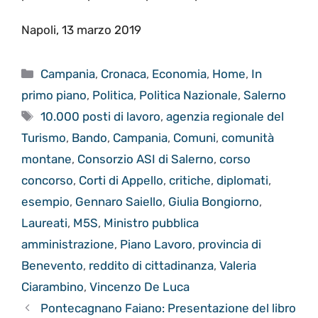
Napoli, 13 marzo 2019
Categorie
Campania
,
Cronaca
,
Economia
,
Home
,
In
primo piano
,
Politica
,
Politica Nazionale
,
Salerno
Tag
10.000 posti di lavoro
,
agenzia regionale del
Turismo
,
Bando
,
Campania
,
Comuni
,
comunità
montane
,
Consorzio ASI di Salerno
,
corso
concorso
,
Corti di Appello
,
critiche
,
diplomati
,
esempio
,
Gennaro Saiello
,
Giulia Bongiorno
,
Laureati
,
M5S
,
Ministro pubblica
amministrazione
,
Piano Lavoro
,
provincia di
Benevento
,
reddito di cittadinanza
,
Valeria
Ciarambino
,
Vincenzo De Luca
Pontecagnano Faiano: Presentazione del libro