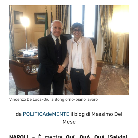
Vincenzo De Luca-Giulia Bongiorno-piano lavoro
da
POLITICAdeMENTE
il blog di Massimo Del
Mese
NAPOLI
– È mentre
Quí, Quó, Quá
(
Salvini,