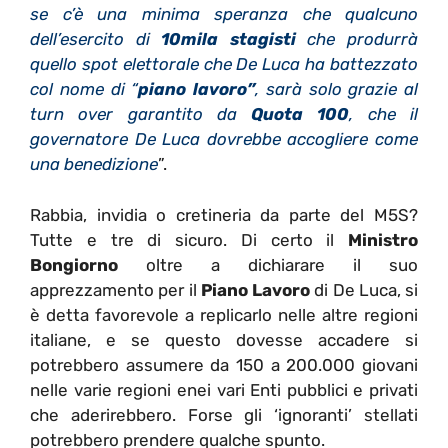
se c’è una minima speranza che qualcuno
dell’esercito di
10mila stagisti
che produrrà
quello spot elettorale che De Luca ha battezzato
col nome di “
piano lavoro”
, sarà solo grazie al
turn over garantito da
Quota 100
, che il
governatore De Luca dovrebbe accogliere come
una benedizione
”.
Rabbia, invidia o cretineria da parte del M5S?
Tutte e tre di sicuro. Di certo il
Ministro
Bongiorno
oltre a dichiarare il suo
apprezzamento per il
Piano Lavoro
di De Luca, si
è detta favorevole a replicarlo nelle altre regioni
italiane, e se questo dovesse accadere si
potrebbero assumere da 150 a 200.000 giovani
nelle varie regioni enei vari Enti pubblici e privati
che aderirebbero. Forse gli ‘ignoranti’ stellati
potrebbero prendere qualche spunto.