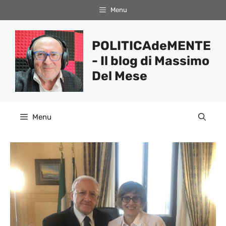
Vai
Menu
al
contenuto
POLITICAdeMENTE
- Il blog di Massimo
Del Mese
Menu