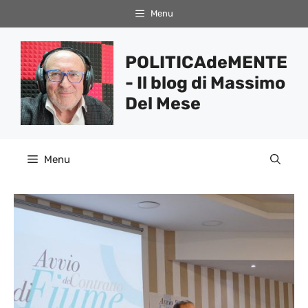
Vai
Menu
al
contenuto
POLITICAdeMENTE
- Il blog di Massimo
Del Mese
Menu