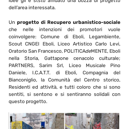
idee gli è ststo affidato una bozza di progetto
dell’area interessata.
Un
progetto di Recupero urbanistico-sociale
che nelle intenzioni dei promotori vuole
coinvolgere: Comune di Eboli, Legambiente,
Scout CNGEI Eboli, Liceo Artistico Carlo Levi,
Oratorio San Francesco, POLITICA
de
MENTE, Eboli
nella Storia, Gattapone cenacolo culturale;
PARTNERS, Sarim Srl, Liceo Musicale Pino
Daniele, I.C.A.T.T. di Eboli, Compagnia del
Bianconiglio, la Comunità del Centro storico,
Residenti ed attività, e tutti coloro che si sono
sentiti, si sentono e si sentiranno solidali con
questo progetto.