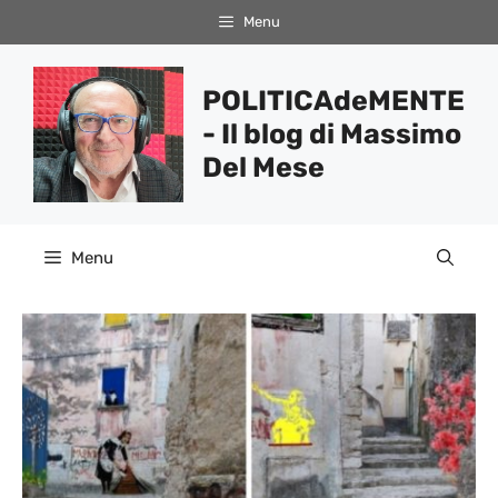
Vai
Menu
al
contenuto
POLITICAdeMENTE
- Il blog di Massimo
Del Mese
Menu