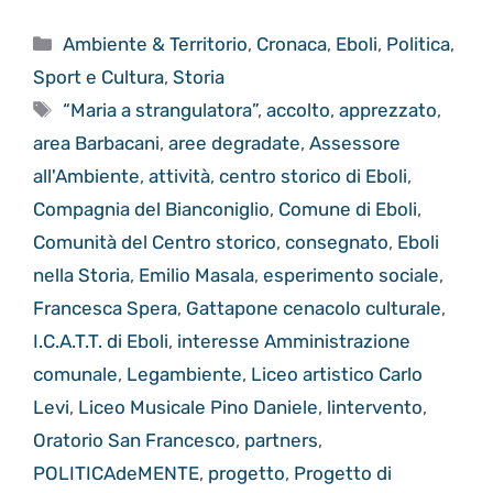
Categorie
Ambiente & Territorio
,
Cronaca
,
Eboli
,
Politica
,
Sport e Cultura
,
Storia
Tag
“Maria a strangulatora”
,
accolto
,
apprezzato
,
area Barbacani
,
aree degradate
,
Assessore
all'Ambiente
,
attività
,
centro storico di Eboli
,
Compagnia del Bianconiglio
,
Comune di Eboli
,
Comunità del Centro storico
,
consegnato
,
Eboli
nella Storia
,
Emilio Masala
,
esperimento sociale
,
Francesca Spera
,
Gattapone cenacolo culturale
,
I.C.A.T.T. di Eboli
,
interesse Amministrazione
comunale
,
Legambiente
,
Liceo artistico Carlo
Levi
,
Liceo Musicale Pino Daniele
,
lintervento
,
Oratorio San Francesco
,
partners
,
POLITICAdeMENTE
,
progetto
,
Progetto di