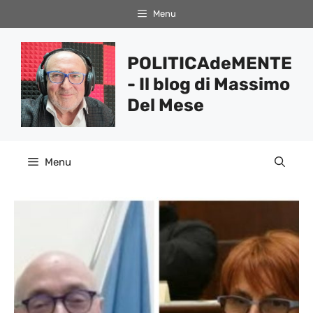
Vai
Menu
al
contenuto
POLITICAdeMENTE
- Il blog di Massimo
Del Mese
Menu