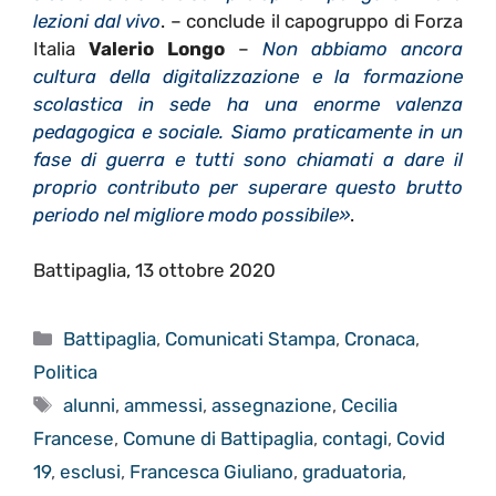
lezioni dal vivo
. – conclude il capogruppo di Forza
Italia
Valerio Longo
–
Non abbiamo ancora
cultura della digitalizzazione e la formazione
scolastica in sede ha una enorme valenza
pedagogica e sociale. Siamo praticamente in un
fase di guerra e tutti sono chiamati a dare il
proprio contributo per superare questo brutto
periodo nel migliore modo possibile»
.
Battipaglia, 13 ottobre 2020
Categorie
Battipaglia
,
Comunicati Stampa
,
Cronaca
,
Politica
Tag
alunni
,
ammessi
,
assegnazione
,
Cecilia
Francese
,
Comune di Battipaglia
,
contagi
,
Covid
19
,
esclusi
,
Francesca Giuliano
,
graduatoria
,