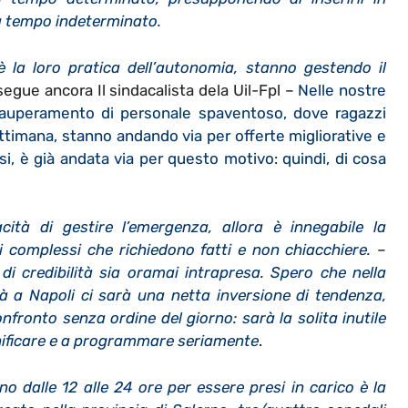
 a tempo indeterminato.
 la loro pratica dell’autonomia, stanno gestendo il
segue ancora Il sindacalista dela Uil-Fpl –
Nelle nostre
pauperamento di personale spaventoso, dove ragazzi
timana, stanno andando via per offerte migliorative e
esi, è già andata via per questo motivo: quindi, di cosa
ità di gestire l’emergenza, allora è innegabile la
 complessi che richiedono fatti e non chiacchiere.
–
i credibilità sia oramai intrapresa. Spero che nella
rà a Napoli ci sarà una netta inversione di tendenza,
nfronto senza ordine del giorno: sarà la solita inutile
ianificare e a programmare seriamente
.
o dalle 12 alle 24 ore per essere presi in carico è la