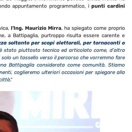
 secondo appuntamento programmatico, i
punti cardini
vica,
l’Ing. Maurizio Mirra
, ha spiegato come proprio
he, a Battipaglia, purtroppo risulta essere carente e
izza soltanto per scopi elettorali, per tornaconti o
 è stato piuttosto tecnico ed articolato come, d’altra
È solo un tassello verso il percorso che vorremmo fare
 una Battipaglia considerata come comunità. Stiamo
nti, coglieremo ulteriori occasioni per spiegare alla
città
.”