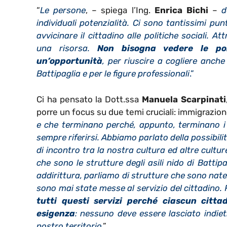
“
Le persone
, –
spiega l’Ing.
Enrica Bichi
–
d
individuali potenzialità. Ci sono tantissimi pu
avvicinare il cittadino alle politiche sociali. 
una risorsa.
Non bisogna vedere le po
un’opportunità
, per riuscire a cogliere anch
Battipaglia e per le figure professionali
.”
Ci ha pensato la
Dott.ssa
Manuela Scarpinati
porre un focus su due temi cruciali: immigrazio
e che terminano perché, appunto, terminano i f
sempre riferirsi. Abbiamo parlato della possibilit
di incontro tra la nostra cultura ed altre cultur
che sono le strutture degli asili nido di Batti
addirittura, parliamo di strutture che sono nat
sono mai state messe al servizio del cittadino. 
tutti questi servizi perché ciascun citt
esigenza
: nessuno deve essere lasciato indie
nostro territorio
.”