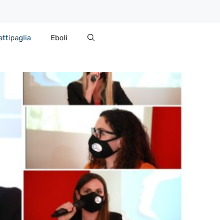
attipaglia
Eboli