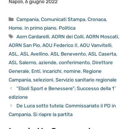
Napoli, 6 giugno 2022
Categorie
Campania
,
Comunicati Stampa
,
Cronaca
,
Home
,
In primo piano
,
Politica
Tag
Aorn Cardarelli
,
AORN dei Colli
,
AORN Moscati
,
AORN San Pio
,
AOU Federico II
,
AOU Vanvitelli
,
ASL
,
ASL Avellino
,
ASL Benevento
,
ASL Caserta
,
ASL Salerno
,
aziende
,
conferimento
,
Direttore
Generale
,
Enti
,
incarichi
,
nomine
,
Regione
Campania
,
selezioni
,
Servizio sanitario regionale
“Eboli Sport e Benessere”: Successo della 1^
edizione
De Luca sotto tutela: Commissariato il PD in
Campania. Si riapre la partita