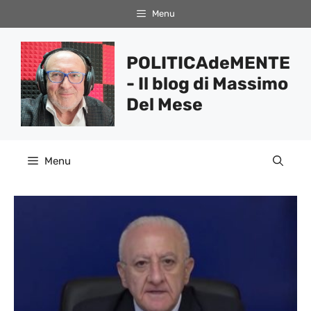
Vai
Menu
al
contenuto
POLITICAdeMENTE
- Il blog di Massimo
Del Mese
Menu