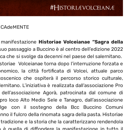
ICAdeMENTE
 manifestazione
Historiae Volceianae “Sagra della
suo passaggio a Buccino è al centro dell’edizione 2022
ca che si svolge da decenni nel paese del salernitano.
storiae Volceianae torna dopo l’interruzione forzata e
mico, la città fortificata di Volcei, attuale parco
coscenico che ospiterà il percorso storico culturale,
nitano. L’iniziativa è realizzata dall’associazione Pro
 dell’associazione Agorà, patrocinata dal comune di
e pro loco Alto Medio Sele e Tanagro, dall’associazione
svolge con il sostegno della Bcc Buccino Comuni
nno il fulcro della rinomata sagra della pasta.
Historiae
 tradizione e la storia che la caratterizzano rendendola
to è quella di diffondere la manifestazione in tutto il