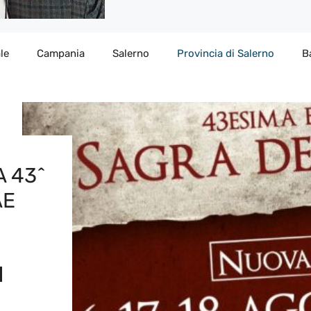
le
Campania
Salerno
Provincia di Salerno
B
A 43^
AE