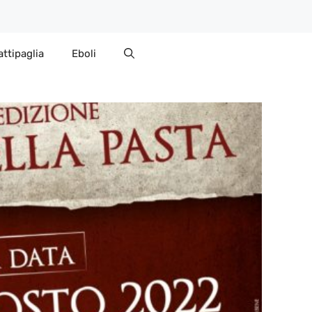
attipaglia
Eboli