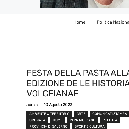
Home
Politica Naziona
FESTA DELLA PASTA ALL
EDIZIONE DE LE HISTORI
VOLCEIANAE
admin
10 Agosto 2022
AMBIENTE & TERRITORIO
ARTE
COMUNICATI STAMPA
CRONACA
HOME
IN PRIMO PIANO
POLITICA
PROVINCIA DI SALERNO
SPORT E CULTURA