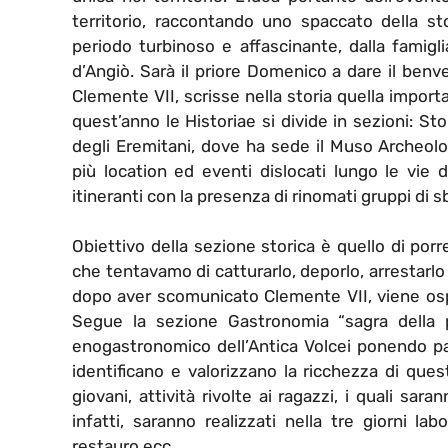
territorio, raccontando uno spaccato della st
periodo turbinoso e affascinante, dalla famig
d’Angiò. Sarà il priore Domenico a dare il benv
Clemente VII, scrisse nella storia quella impo
quest’anno le Historiae si divide in sezioni: S
degli Eremitani, dove ha sede il Muso Archeolog
più location ed eventi dislocati lungo le vie 
itineranti con la presenza di rinomati gruppi di s
Obiettivo della sezione storica è quello di por
che tentavamo di catturarlo, deporlo, arrestarlo
dopo aver scomunicato Clemente VII, viene ospi
Segue la sezione Gastronomia “sagra della p
enogastronomico dell’Antica Volcei ponendo part
identificano e valorizzano la ricchezza di que
giovani, attività rivolte ai ragazzi, i quali sara
infatti, saranno realizzati nella tre giorni la
restauro ecc…