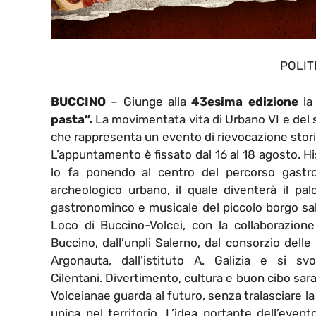
POLIT
BUCCINO
– Giunge alla
43esima edizione
la
pasta”.
La movimentata vita di Urbano VI e del 
che rappresenta un evento di rievocazione stori
L’appuntamento è fissato
dal 16 al 18 agosto.
Hi
lo fa ponendo al centro del percorso gastrono
archeologico urbano, il quale diventerà il pal
gastronominco e musicale del piccolo borgo saler
Loco di Buccino-Volcei, con la collaborazione
Buccino, dall’unpli Salerno, dal consorzio dell
Argonauta, dall’istituto A. Galizia e si 
Cilentani.
Divertimento, cultura e buon cibo sara
Volceianae guarda al futuro, senza tralasciare la
unica nel territorio. L’idea portante dell’even