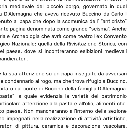
oria medievale del piccolo borgo, governato in quel
lia D’Alemagna che aveva ricevuto Buccino da Carlo I
enuto al papa che dopo la scomunica dell’ “anticristo”
rtante pagina denominata come grande “scisma”. Anche
toria e Archeologia che avrà come teatro l’ex Convento
ico Nazionale; quella della Rivisitazione Storica, con
del paese, dove si incontreranno esibizioni medievali
bandieratori.
re la sua attenzione su un papa inseguito da avversari
 e condannarlo al rogo, ma che trova rifugio a Buccino,
tato dal conte di Buccino della famiglia D’Alemagna.
asta” la quale evidenzia la varietà del patrimonio
icolare attenzione alla pasta e all’olio, alimenti che
sto paese. Non mancheranno all’interno della sezione
nno impegnati nella realizzazione di attività artistiche,
boratori di pittura, ceramica e decorazione vascolare,