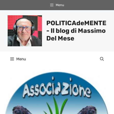
Vai
Menu
al
contenuto
POLITICAdeMENTE
- Il blog di Massimo
Del Mese
Menu