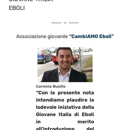
EBOLI
………. … ……….
Associazione giovanile
“CambiAMO Eboli”
Carmine Busillo
“Con la presente nota
intendiamo plaudire la
lodevole iniziativa della
Giovane Italia di Eboli
in merito
all’introduzione del