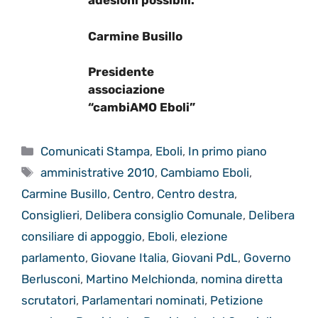
adesioni possibili.”
Carmine Busillo
Presidente
associazione
“cambiAMO Eboli”
Categorie
Comunicati Stampa
,
Eboli
,
In primo piano
Tag
amministrative 2010
,
Cambiamo Eboli
,
Carmine Busillo
,
Centro
,
Centro destra
,
Consiglieri
,
Delibera consiglio Comunale
,
Delibera
consiliare di appoggio
,
Eboli
,
elezione
parlamento
,
Giovane Italia
,
Giovani PdL
,
Governo
Berlusconi
,
Martino Melchionda
,
nomina diretta
scrutatori
,
Parlamentari nominati
,
Petizione