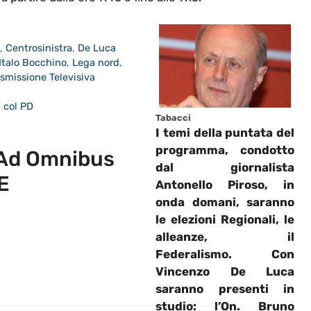
i
,
Centrosinistra
,
De Luca
Italo Bocchino
,
Lega nord
,
asmissione Televisiva
a col PD
Tabacci
I temi della puntata del
programma, condotto
 Ad Omnibus
dal giornalista
 E
Antonello Piroso
, in
onda domani, saranno
le elezioni Regionali, le
alleanze, il
Federalismo. Con
Vincenzo De Luca
saranno presenti in
studio: l’On.
Bruno