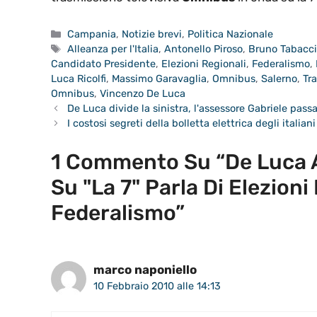
Categorie
Campania
,
Notizie brevi
,
Politica Nazionale
Tag
Alleanza per l'Italia
,
Antonello Piroso
,
Bruno Tabacc
Candidato Presidente
,
Elezioni Regionali
,
Federalismo
,
Luca Ricolfi
,
Massimo Garavaglia
,
Omnibus
,
Salerno
,
Tr
Omnibus
,
Vincenzo De Luca
De Luca divide la sinistra, l'assessore Gabriele pass
I costosi segreti della bolletta elettrica degli italiani
1 Commento Su “De Luca
Su "La 7" Parla Di Elezioni
Federalismo”
marco naponiello
10 Febbraio 2010 alle 14:13