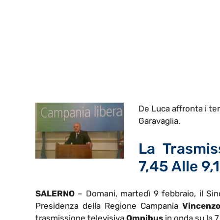
De Luca affronta i te
Garavaglia.
La Trasmis
7,45 Alle 9,
SALERNO
– Domani, martedì 9 febbraio, il Si
Presidenza della Regione Campania
Vincenz
trasmissione televisiva
Omnibus
in onda su la 7 