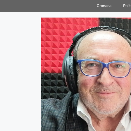
Vai
Cronaca
Polit
al
contenuto