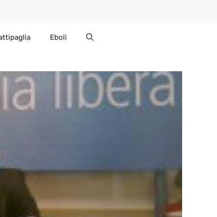
attipaglia
Eboli