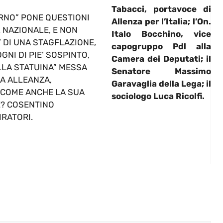
Tabacci
, portavoce di
RNO” PONE QUESTIONI
Allenza per l’Italia
; l’On.
 NAZIONALE, E NON
Italo Bocchino
, vice
’ DI UNA STAGFLAZIONE,
capogruppo Pdl alla
NI DI PIE’ SOSPINTO,
Camera dei Deputati; il
LLA STATUINA” MESSA
Senatore
Massimo
LA ALLEANZA,
Garavaglia
della Lega; il
 COME ANCHE LA SUA
sociologo
Luca Ricolfi
.
E? COSENTINO
RATORI.