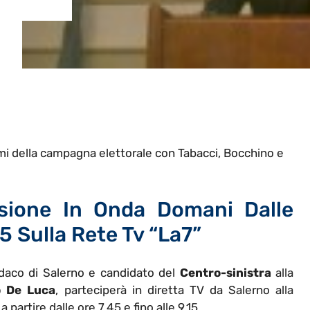
mi della campagna elettorale con Tabacci, Bocchino e
sione In Onda Domani Dalle
15 Sulla Rete Tv “La7”
ndaco di Salerno e candidato del
Centro-sinistra
alla
o De Luca
, parteciperà in diretta TV da Salerno alla
a partire dalle ore 7.45 e fino alle 9.15.