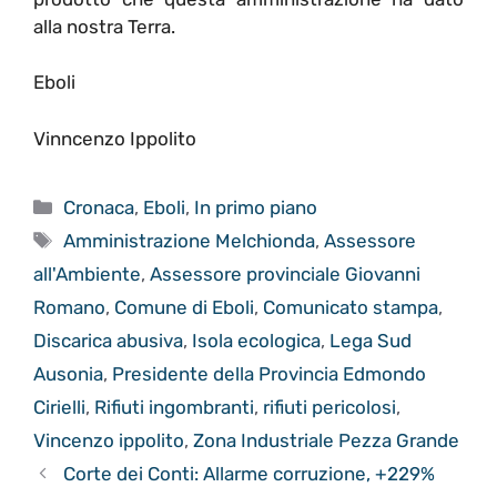
alla nostra Terra.
Eboli
Vinncenzo Ippolito
Categorie
Cronaca
,
Eboli
,
In primo piano
Tag
Amministrazione Melchionda
,
Assessore
all'Ambiente
,
Assessore provinciale Giovanni
Romano
,
Comune di Eboli
,
Comunicato stampa
,
Discarica abusiva
,
Isola ecologica
,
Lega Sud
Ausonia
,
Presidente della Provincia Edmondo
Cirielli
,
Rifiuti ingombranti
,
rifiuti pericolosi
,
Vincenzo ippolito
,
Zona Industriale Pezza Grande
Corte dei Conti: Allarme corruzione, +229%