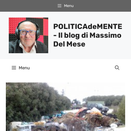
Vai
Menu
al
contenuto
POLITICAdeMENTE
- Il blog di Massimo
Del Mese
Menu